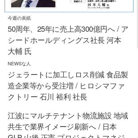
今週の表紙
50周年、25年に売上高300億円へ / ア
シードホールディングス社長 河本
大輔 氏
NEWSな人
ジェラートに加工しロス削減 食品製
造企業等から受注増 / ヒロシマファ
クトリー 石川 裕利 社長
江波にマルチテナント物流施設 地域
共生で業界イメージ刷新へ / 日本
GLP 山後 正憲 プロジェクトマネジ